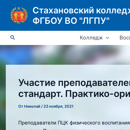
Перейти
Стахановский коллед
к
ФГБОУ ВО "ЛГПУ"
содержимому
Поиск
Колледж
Вос
Участие преподавателе
стандарт. Практико-ор
От
Николай
/
23 ноября, 2021
Преподаватели ПЦК физического воспитания