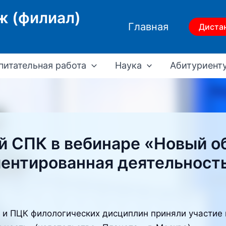
ж (филиал)
Главная
Диста
питательная работа
Наука
Абитуриент
й СПК в вебинаре «Новый о
иентированная деятельност
 и ПЦК филологических дисциплин приняли участие