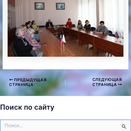
СЛЕДУЮЩАЯ
ПРЕДЫДУЩАЯ
Навигация
СТРАНИЦА
СТРАНИЦА
по
записям
Поиск по сайту
Поиск: