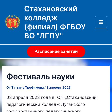
Перейти
Стахановский
к
колледж
содержимому
(филиал) ФГБОУ
Mai
ВО "ЛГПУ"
Men
Расписание занятий
Фестиваль науки
От
Татьяна Трофимова
/
3 апреля, 2023
03 апреля 2023 года в ОП «Стахановский
педагогический колледж Луганского
государственного педагогического