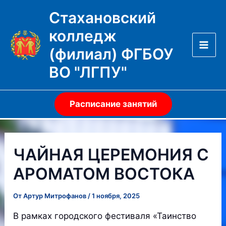
Перейти
Стахановский
к
колледж
содержимому
(филиал) ФГБОУ
Mai
ВО "ЛГПУ"
Men
Расписание занятий
ЧАЙНАЯ ЦЕРЕМОНИЯ С
АРОМАТОМ ВОСТОКА
От
Артур Митрофанов
/
1 ноября, 2025
В рамках городского фестиваля «Таинство