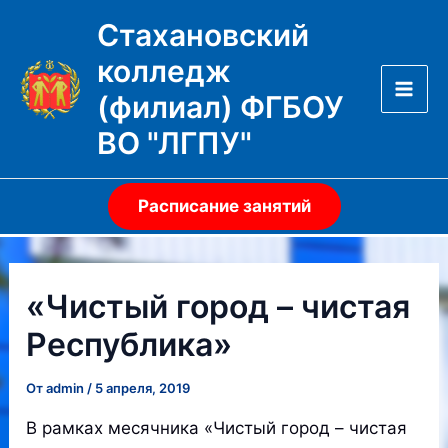
Перейти
Стахановский
к
колледж
содержимому
(филиал) ФГБОУ
Mai
ВО "ЛГПУ"
Men
Расписание занятий
«Чистый город – чистая
Республика»
От
admin
/
5 апреля, 2019
В рамках месячника «Чистый город – чистая