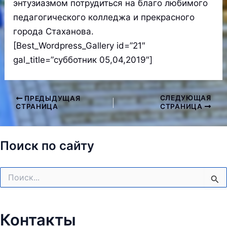
энтузиазмом потрудиться на благо любимого
педагогического колледжа и прекрасного
города Стаханова.
[Best_Wordpress_Gallery id=”21″
gal_title=”субботник 05,04,2019″]
СЛЕДУЮЩАЯ
ПРЕДЫДУЩАЯ
Навигация
СТРАНИЦА
СТРАНИЦА
по
записям
Поиск по сайту
Поиск:
Контакты