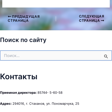
СЛЕДУЮЩАЯ
ПРЕДЫДУЩАЯ
Навигация
СТРАНИЦА
СТРАНИЦА
по
записям
Поиск по сайту
Поиск:
Контакты
Приемная директора:
85744- 5-60-58
Адрес:
294016, г. Стаханов, ул. Пономарчука, 25