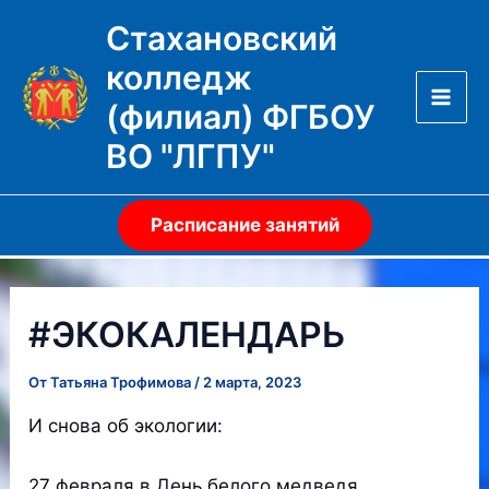
Перейти
Стахановский
к
колледж
содержимому
(филиал) ФГБОУ
Mai
ВО "ЛГПУ"
Men
Расписание занятий
#ЭКОКАЛЕНДАРЬ
От
Татьяна Трофимова
/
2 марта, 2023
И снова об экологии:
27 февраля в День белого медведя