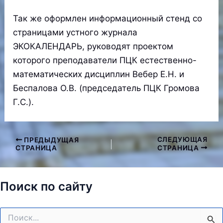
Так же оформлен информационный стенд со
страницами устного журнала
ЭКОКАЛЕНДАРЬ, руководят проектом
которого преподаватели ПЦК естественно-
математических дисциплин Вебер Е.Н. и
Беспалова О.В. (председатель ПЦК Громова
Г.С.).
СЛЕДУЮЩАЯ
ПРЕДЫДУЩАЯ
Навигация
СТРАНИЦА
СТРАНИЦА
по
записям
Поиск по сайту
Поиск: