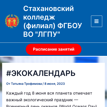
Перейти
Стахановский
к
колледж
содержимому
(филиал) ФГБОУ
Mai
ВО "ЛГПУ"
Men
Расписание занятий
#ЭКОКАЛЕНДАРЬ
От
Татьяна Трофимова
/
8 июня, 2023
Каждый год 8 июня вся планета отмечает
важный экологический праздник —
Всемирный день океанов (World Oceans Day),