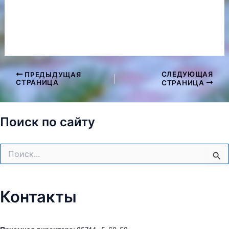
СЛЕДУЮЩАЯ
ПРЕДЫДУЩАЯ
Навигация
СТРАНИЦА
СТРАНИЦА
по
записям
Поиск по сайту
Поиск:
Контакты