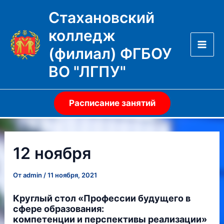
Перейти
Стахановский
к
колледж
содержимому
(филиал) ФГБОУ
Mai
ВО "ЛГПУ"
Men
Расписание занятий
12 ноября
От
admin
/
11 ноября, 2021
Круглый стол
«Профессии будущего в
сфере образования:
компетенции и перспективы реализации»