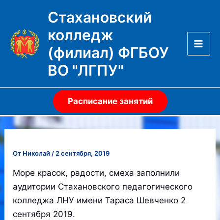
Перейти
Стахановский
к
колледж
содержимому
(филиал) ФГБОУ
Mai
ВО "ЛГПУ"
Men
Расписание занятий
От
Николай
/
2 сентября, 2019
Море красок, радости, смеха заполнили
аудитории Стахановского педагогического
колледжа ЛНУ имени Тараса Шевченко 2
сентября 2019.