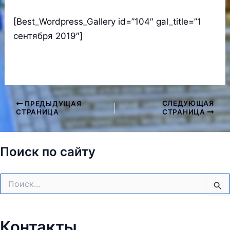
[Best_Wordpress_Gallery id=”104″ gal_title=”1
сентября 2019″]
СЛЕДУЮЩАЯ
ПРЕДЫДУЩАЯ
Навигация
СТРАНИЦА
СТРАНИЦА
по
записям
Поиск по сайту
Поиск:
Контакты