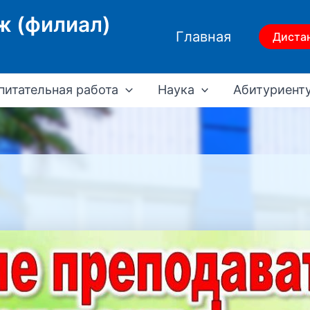
ж (филиал)
Главная
Диста
питательная работа
Наука
Абитуриент