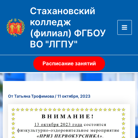
Перейти
Стахановский
к
колледж
содержимому
(филиал) ФГБОУ
Mai
ВО "ЛГПУ"
Men
Расписание занятий
От
Татьяна Трофимова
/
11 октября, 2023