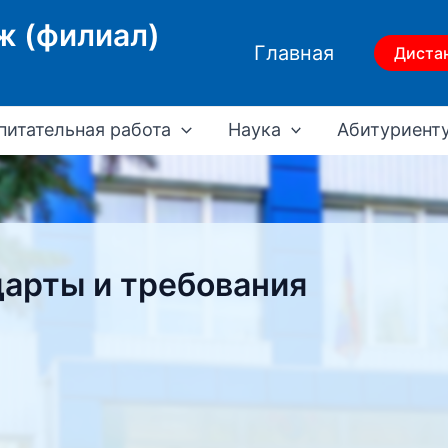
ж (филиал)
Главная
Диста
питательная работа
Наука
Абитуриент
арты и требования