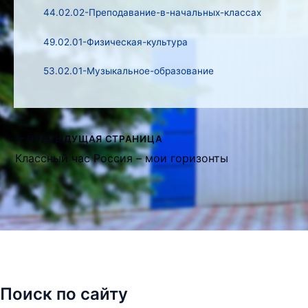
44.02.02-Преподавание-в-начальных-классах
49.02.01-Физическая-культура
53.02.01-Музыкальное-образование
ПРЕДЫДУЩАЯ СТРАНИЦА
Навигация
Классный час Россия – мои горизонты
по
записям
Поиск по сайту