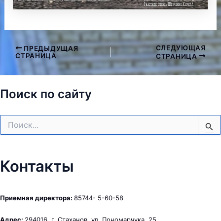
СЛЕДУЮЩАЯ
ПРЕДЫДУЩАЯ
Навигация
СТРАНИЦА
СТРАНИЦА
по
записям
Поиск по сайту
Поиск:
Контакты
Приемная директора:
85744- 5-60-58
Адрес:
294016, г. Стаханов, ул. Пономарчука, 25