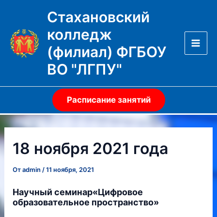
Перейти
Стахановский
к
колледж
содержимому
(филиал) ФГБОУ
Mai
ВО "ЛГПУ"
Men
Расписание занятий
18 ноября 2021 года
От
admin
/
11 ноября, 2021
Научный семинар
«Цифровое
образовательное пространство»