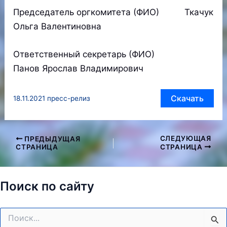
Председатель оргкомитета (ФИО) Ткачук
Ольга Валентиновна
Ответственный секретарь (ФИО)
Панов Ярослав Владимирович
Скачать
18.11.2021 пресс-релиз
СЛЕДУЮЩАЯ
ПРЕДЫДУЩАЯ
Навигация
СТРАНИЦА
СТРАНИЦА
по
записям
Поиск по сайту
Поиск: