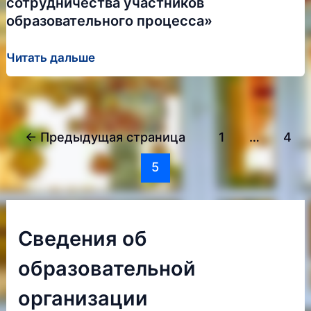
сотрудничества участников
образовательного процесса»
Научно-
Читать дальше
методический
семинар
преподавателей
Постраничная
иностранного
←
Предыдущая страница
1
…
4
навигация
языка
5
записи
на
тему:
«Актуальные
возможности
Сведения об
организации
образовательной
и
реализации
организации
учебно-