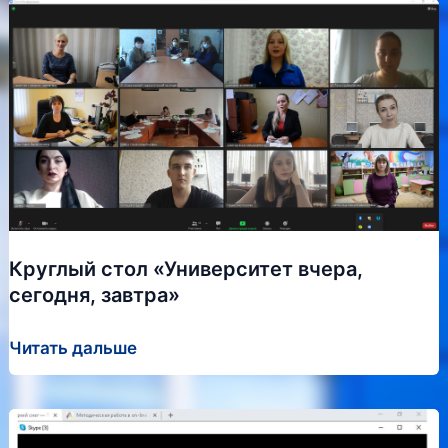
Круглый стол «Университет вчера,
сегодня, завтра»
Круглый
Читать дальше
стол
«Университет
вчера,