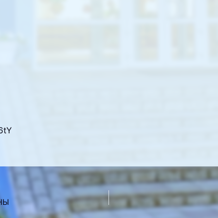
6tY
НЫ