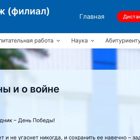
ж (филиал)
Главная
Диста
питательная работа
Наука
Абитуриент
ы и о войне
дник – День Победы!
т и не угаснет никогда, и сохранить ее навечно – з