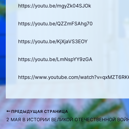
https://youtu.be/mgyZk04SJOk
https://youtu.be/QZZmFSAhg70
https://youtu.be/KjXjaVS3EOY
https://youtu.be/LmNspYY9zGA
https://www.youtube.com/watch?v=qxMZT6RK
ПРЕДЫДУЩАЯ СТРАНИЦА
Навигация
2 МАЯ В ИСТОРИИ ВЕЛИКОЙ ОТЕЧЕСТВЕННОЙ ВОЙ
по
записям