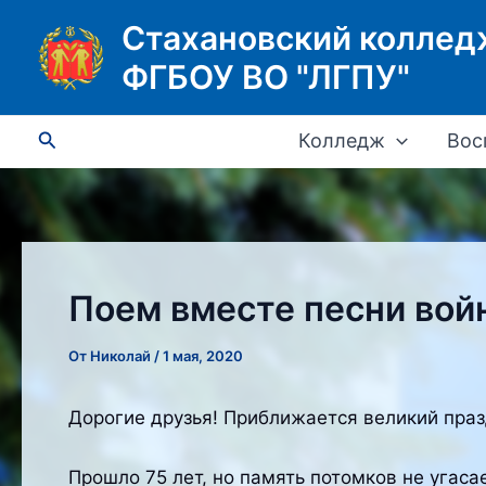
Перейти
Стахановский коллед
к
ФГБОУ ВО "ЛГПУ"
содержимому
Поиск
Колледж
Вос
Поем вместе песни войн
От
Николай
/
1 мая, 2020
Дорогие друзья! Приближается великий праз
Прошло 75 лет, но память потомков не угасае