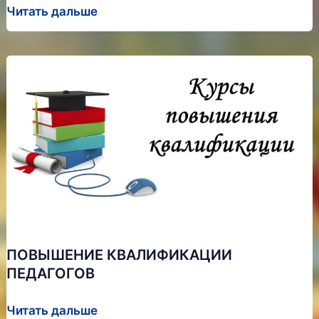
В
Читать дальше
ОЗДОРОВИТЕЛЬНОМ
КОМПЛЕКСЕ
“СПУТНИК”
В
РОСТОВСКОЙ
ОБЛАСТИ
СОСТОЯЛСЯ
РЕСПУБЛИКАНСКИЙ
ФОРУМ
“МОЛОДАЯ
ГВАРДИЯ”
ПОВЫШЕНИЕ КВАЛИФИКАЦИИ
ПЕДАГОГОВ
ПОВЫШЕНИЕ
Читать дальше