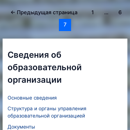
животных
Постраничная
←
Предыдущая страница
1
…
6
навигация
7
записи
Сведения об
образовательной
организации
Основные сведения
Структура и органы управления
образовательной организацией
Документы