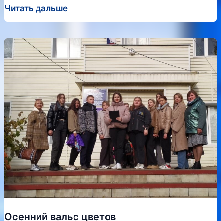
«День
Читать дальше
подразделений
специального
назначения»
Осенний вальс цветов