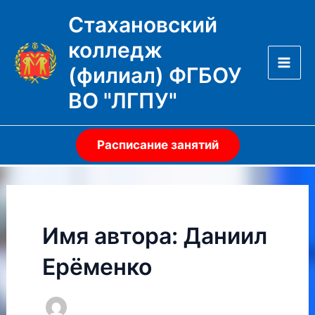
Перейти
Стахановский
к
колледж
содержимому
(филиал) ФГБОУ
Mai
ВО "ЛГПУ"
Men
Расписание занятий
Имя автора: Даниил
Ерёменко