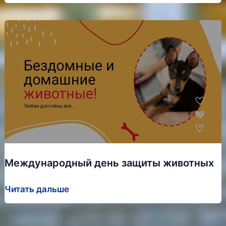
ту
сторону
экрана.
115
лет
кино
в
России»
Международный день защиты животных
Международный
Читать дальше
день
защиты