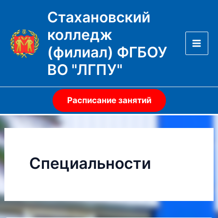
Перейти
Стахановский
к
колледж
содержимому
(филиал) ФГБОУ
Mai
ВО "ЛГПУ"
Men
Расписание занятий
Специальности