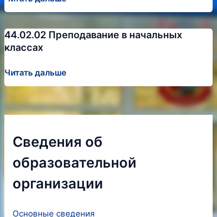
Дошкольное
образование
44.02.02 Преподавание в начальных
классах
44.02.02
Читать дальше
Преподавание
в
начальных
классах
Сведения об
образовательной
организации
Основные сведения