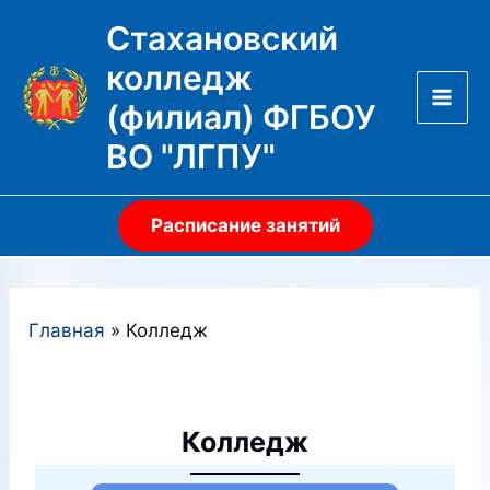
Перейти
Стахановский
к
колледж
содержимому
(филиал) ФГБОУ
Mai
ВО "ЛГПУ"
Men
Расписание занятий
Главная
Колледж
Колледж