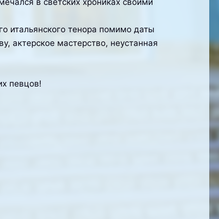
тмечался в светских хрониках своими
о итальянского тенора помимо даты
ву, актерское мастерство, неустанная
их певцов!