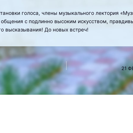
тановки голоса, члены музыкального лектория «Муз
т общения с подлинно высоким искусством, правди
о высказывания! До новых встреч!
21 