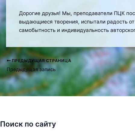
Дорогие друзья! Мы, преподаватели ПЦК пос
выдающиеся творения, испытали радость о
самобытность и индивидуальность авторског
ПРЕДЫДУЩАЯ СТРАНИЦА
Навигация
Предыдущая запись
по
записям
Поиск по сайту