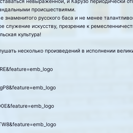
оставаться невыраженной, и Карузо периодически о
кандальными происшествиями.
наменитого русского баса и не менее талантливог
е служение искусству, презрение к ремесленничест
льская культура!
ушать несколько произведений в исполнении велик
RE&feature=emb_logo
gP8&feature=emb_logo
O0E&feature=emb_logo
TW8&feature=emb_logo