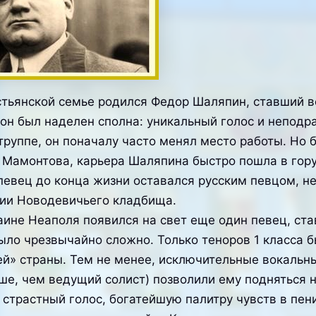
естьянской семье родился Федор Шаляпин, ставший
 он был наделен сполна: уникальный голос и непод
руппе, он поначалу часто менял место работы. Но б
Мамонтова, карьера Шаляпина быстро пошла в гору 
певец до конца жизни оставался русским певцом, не
рии Новодевичьего кладбища.
не Неаполя появился на свет еще один певец, став
ыло чрезвычайно сложно. Только теноров 1 класса б
» страны. Тем не менее, исключительные вокальны
ше, чем ведущий солист) позволили ему подняться н
страстный голос, богатейшую палитру чувств в пе