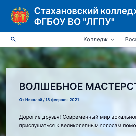
Перейти
Стахановский коллед
к
ФГБОУ ВО "ЛГПУ"
содержимому
Поиск
Колледж
Вос
ВОЛШЕБНОЕ МАСТЕРС
От
Николай
/
18 февраля, 2021
Дорогие друзья! Современный мир вокальной
прислушаться к великолепным голосам помог