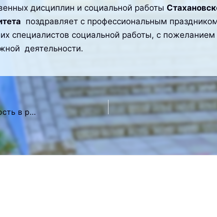
ных дисциплин и социальной работы
Стахановск
итета
поздравляет с профессиональным праздником 
щих специалистов социальной работы, с пожеланием
ажной деятельности.
Участие в Форуме «Социально-культурная деятельность в региональном пространстве: управленческие, коммуникативные и PR-практики»