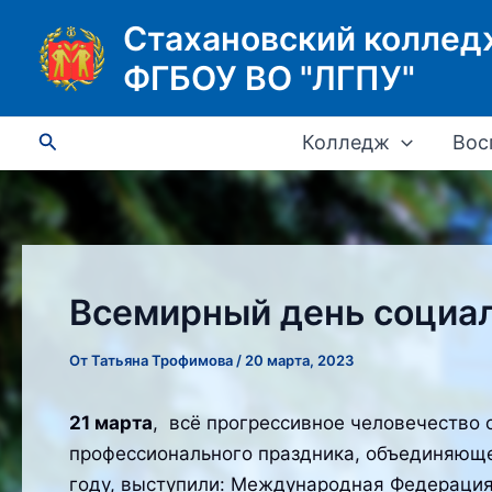
Перейти
Стахановский коллед
к
ФГБОУ ВО "ЛГПУ"
содержимому
Поиск
Колледж
Вос
Всемирный день социа
От
Татьяна Трофимова
/
20 марта, 2023
21 марта
, всё прогрессивное человечество
профессионального праздника, объединяюще
году, выступили: Международная Федерация