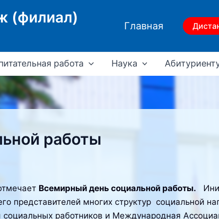
ж (филиал)
Главная
Диста
питательная работа
Наука
Абитуриент
льной работы
 отмечает
Всемирный день социальной работы.
Иниц
го представителей многих структур социальной на
 социальных работников и Международная Ассоциа