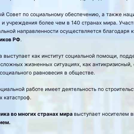
вет по социальному обеспечению, а также нацио
и учреждения более чем в 140 странах мира. Участи
льной направленности осуществляется благодаря
ников РФ
.
а выступает как институт социальной помощи, подд
 сложных жизненных ситуациях, как антикризисный
оциального равновесия в обществе.
ьной работе имеет деятельность по строительств
 катастроф.
ика во многих странах мира
выступает носителем в
ием.