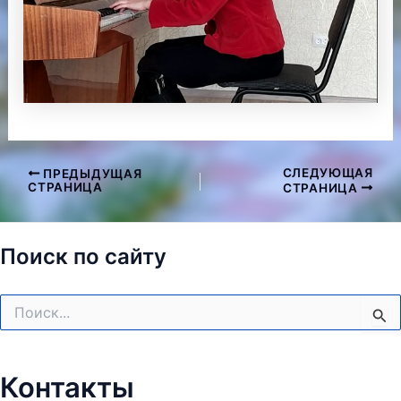
СЛЕДУЮЩАЯ
ПРЕДЫДУЩАЯ
Навигация
СТРАНИЦА
СТРАНИЦА
по
записям
Поиск по сайту
Поиск:
Контакты