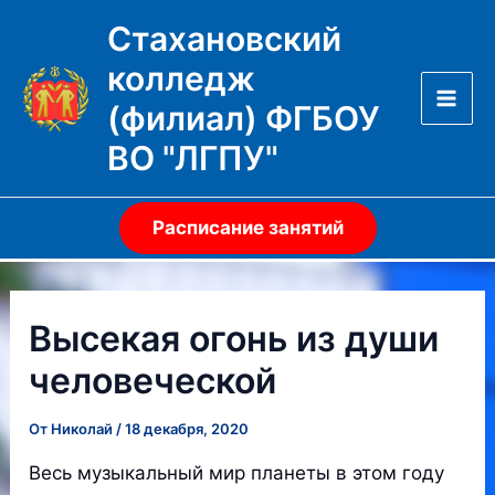
Перейти
Стахановский
к
колледж
содержимому
(филиал) ФГБОУ
Mai
ВО "ЛГПУ"
Men
Расписание занятий
Высекая огонь из души
человеческой
От
Николай
/
18 декабря, 2020
Весь музыкальный мир планеты в этом году