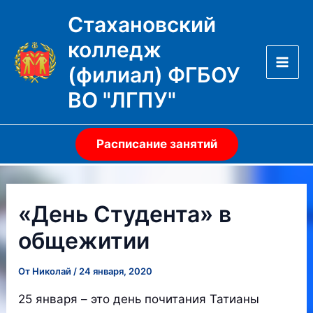
Перейти
Стахановский
к
колледж
содержимому
(филиал) ФГБОУ
Mai
ВО "ЛГПУ"
Men
Расписание занятий
«День Студента» в
общежитии
От
Николай
/
24 января, 2020
25 января – это день почитания Татианы