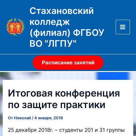
Перейти
Стахановский
к
колледж
содержимому
(филиал) ФГБОУ
Mai
ВО "ЛГПУ"
Men
Расписание занятий
Итоговая конференция
по защите практики
От
Николай
/
4 января, 2019
25 декабря 2018г. – студенты 201 и 31 группы