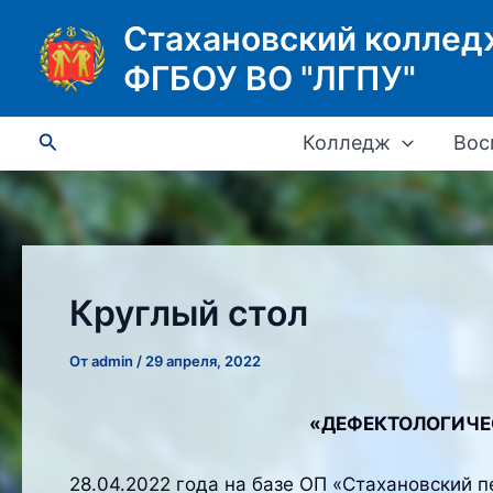
Перейти
Стахановский коллед
к
ФГБОУ ВО "ЛГПУ"
содержимому
Поиск
Колледж
Вос
Круглый стол
От
admin
/
29 апреля, 2022
«ДЕФЕКТОЛОГИЧЕ
28.04.2022 года на базе ОП «Стахановский 