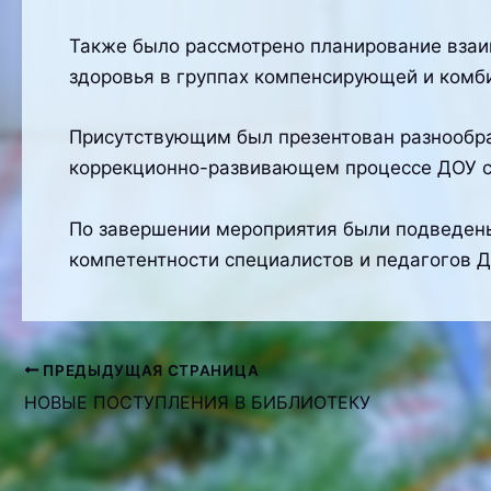
Также было рассмотрено планирование взаи
здоровья в группах компенсирующей и комб
Присутствующим был презентован разнообра
коррекционно-развивающем процессе ДОУ с
По завершении мероприятия были подведены
компетентности специалистов и педагогов Д
ПРЕДЫДУЩАЯ СТРАНИЦА
Навигация
НОВЫЕ ПОСТУПЛЕНИЯ В БИБЛИОТЕКУ
по
записям