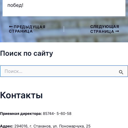
побед!
СЛЕДУЮЩАЯ
ПРЕДЫДУЩАЯ
Навигация
СТРАНИЦА
СТРАНИЦА
по
записям
Поиск по сайту
Поиск:
Контакты
Приемная директора:
85744- 5-60-58
Адрес:
294016, г. Стаханов, ул. Пономарчука, 25