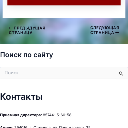
СЛЕДУЮЩАЯ
ПРЕДЫДУЩАЯ
Навигация
СТРАНИЦА
СТРАНИЦА
по
записям
Поиск по сайту
Поиск:
Контакты
Приемная директора:
85744- 5-60-58
Адрес:
294016, г. Стаханов, ул. Пономарчука, 25