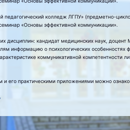
 семинар «Основы эффективной коммуникации».
ий педагогический колледж ЛГПУ» (предметно-цикл
 семинар «Основы эффективной коммуникации».
их дисциплин: кандидат медицинских наук, доцент 
ям информацию о психологических особенностях ф
характеристике коммуникативной компетентности ли
м и его практическими приложениями можно ознако
у