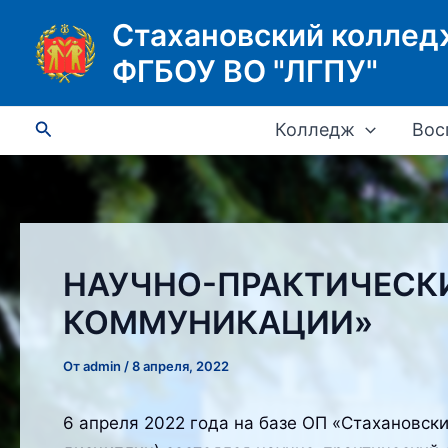
Перейти
Стахановский коллед
к
ФГБОУ ВО "ЛГПУ"
содержимому
Поиск
Колледж
Вос
НАУЧНО-ПРАКТИЧЕСК
КОММУНИКАЦИИ»
От
admin
/
8 апреля, 2022
6 апреля 2022 года на базе ОП «Стахановск