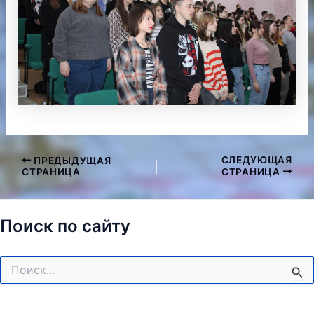
СЛЕДУЮЩАЯ
ПРЕДЫДУЩАЯ
Навигация
СТРАНИЦА
СТРАНИЦА
по
записям
Поиск по сайту
Поиск: