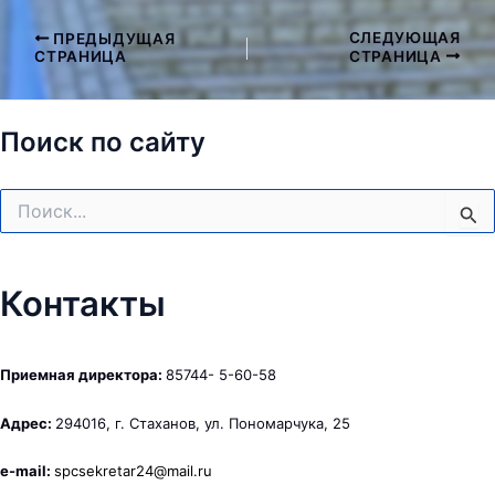
СЛЕДУЮЩАЯ
ПРЕДЫДУЩАЯ
Навигация
СТРАНИЦА
СТРАНИЦА
по
записям
Поиск по сайту
Поиск:
Контакты
Приемная директора:
85744- 5-60-58
Адрес:
294016, г. Стаханов, ул. Пономарчука, 25
e-mail:
spcsekretar24@mail.ru