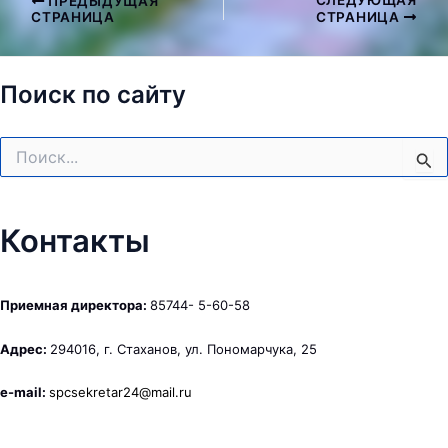
СЛЕДУЮЩАЯ
ПРЕДЫДУЩАЯ
Навигация
СТРАНИЦА
СТРАНИЦА
по
записям
Поиск по сайту
Поиск:
Контакты
Приемная директора:
85744- 5-60-58
Адрес:
294016, г. Стаханов, ул. Пономарчука, 25
e-mail:
spcsekretar24@mail.ru