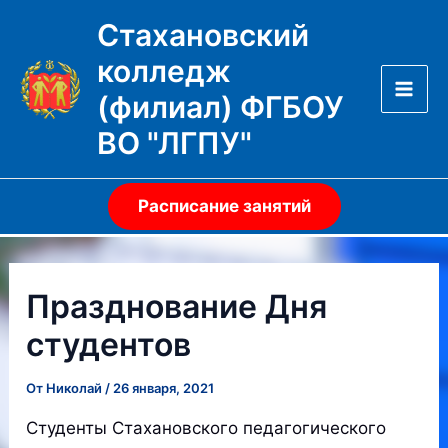
Перейти
Стахановский
к
колледж
содержимому
(филиал) ФГБОУ
Mai
ВО "ЛГПУ"
Men
Расписание занятий
Празднование Дня
студентов
От
Николай
/
26 января, 2021
Студенты Стахановского педагогического