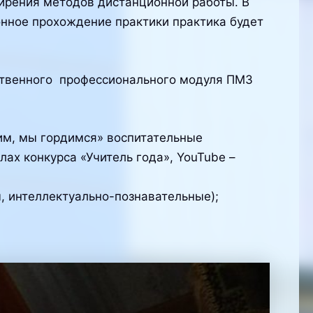
ирения методов дистанционной работы. В
онное прохождение практики практика будет
ственного профессионального модуля ПМ3
им, мы гордимся» воспитательные
ах конкурса «Учитель года», YouTube –
, интеллектуально-познавательные);