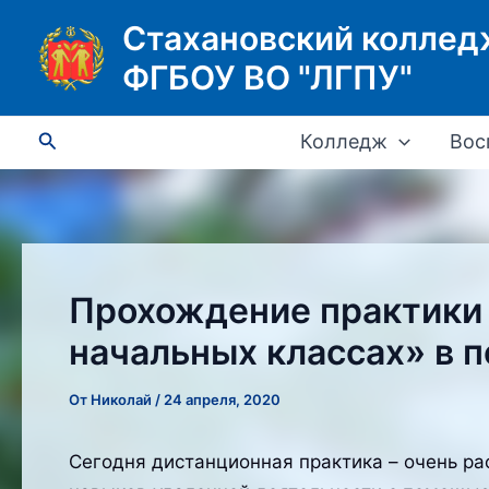
Перейти
Стахановский коллед
к
ФГБОУ ВО "ЛГПУ"
содержимому
Поиск
Колледж
Вос
Прохождение практики 
начальных классах» в 
От
Николай
/
24 апреля, 2020
Сегодня дистанционная практика – очень ра