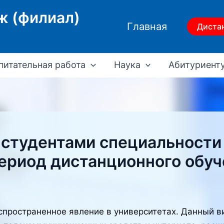
ж (филиал)
Главная
Диста
питательная работа
Наука
Абитуриент
студентами специальности
период дистанционного обуч
спространенное явление в университетах. Данный в