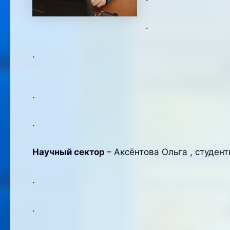
.
.
.
.
Научный сектор
– Аксёнтова Ольга , студен
.
.