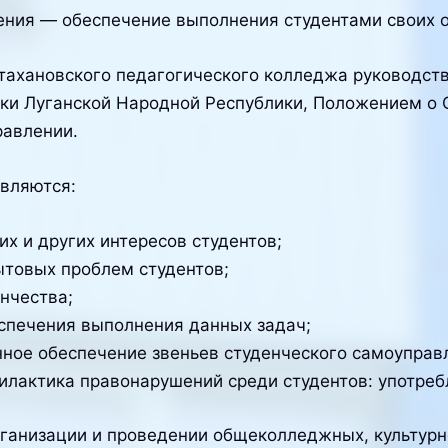
ния — обеспечение выполнения студентами своих о
Стахановского педагогического колледжа руководст
ки Луганской Народной Республики, Положением о
равлении.
кого Совета являются:
х и других интересов студентов;
товых проблем студентов;
нчества;
спечения выполнения данных задач;
ное обеспечение звеньев студенческого самоуправ
илактика правонарушений среди студентов: употребл
рганизации и проведении общеколледжных, культурн