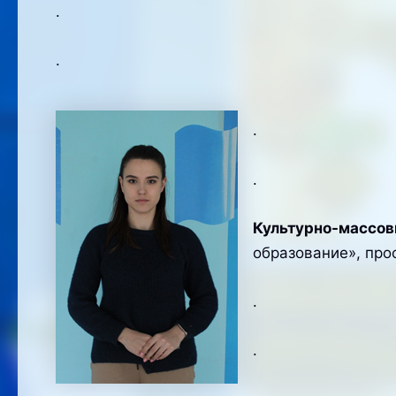
.
.
.
.
Культурно-массов
образование», про
.
.