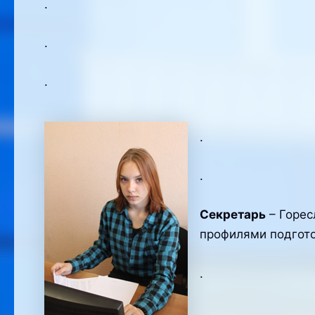
.
.
.
.
.
Секретарь
– Горес
профилями подгото
.
.