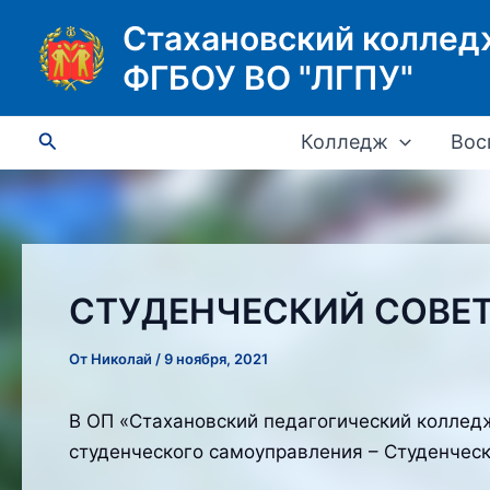
Перейти
Стахановский коллед
к
ФГБОУ ВО "ЛГПУ"
содержимому
Поиск
Колледж
Вос
СТУДЕНЧЕСКИЙ СОВЕ
От
Николай
/
9 ноября, 2021
В ОП «Стахановский педагогический колледж
студенческого самоуправления – Студенчес