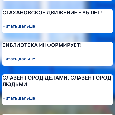
100-
летию
СТАХАНОВСКОЕ ДВИЖЕНИЕ – 85 ЛЕТ!
ЛГПУ
СТАХАНОВСКОЕ
Читать дальше
ДВИЖЕНИЕ
–
БИБЛИОТЕКА ИНФОРМИРУЕТ!
85
ЛЕТ!
БИБЛИОТЕКА
Читать дальше
ИНФОРМИРУЕТ!
СЛАВЕН ГОРОД ДЕЛАМИ, СЛАВЕН ГОРОД
ЛЮДЬМИ
СЛАВЕН
Читать дальше
ГОРОД
ДЕЛАМИ,