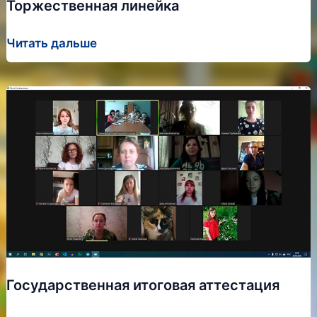
Торжественная линейка
СЛАВЕН
ГОРОД
Торжественная
Читать дальше
ЛЮДЬМИ
линейка
Государственная итоговая аттестация