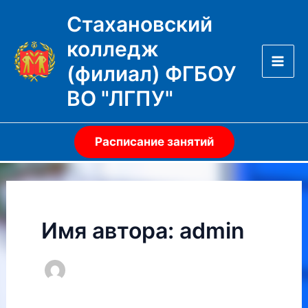
Перейти
Стахановский
к
колледж
содержимому
(филиал) ФГБОУ
Mai
ВО "ЛГПУ"
Men
Расписание занятий
Имя автора: admin