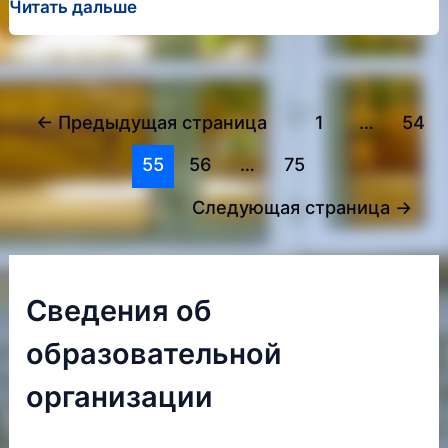
Государственная
Читать дальше
итоговая
аттестация
Постраничная
←
Предыдущая страница
1
…
54
навигация
55
56
…
75
записи
Следующая страница
→
Сведения об
образовательной
организации