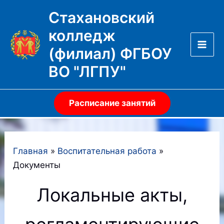
Перейти
Стахановский
к
колледж
содержимому
(филиал) ФГБОУ
Mai
ВО "ЛГПУ"
Men
Расписание занятий
Главная
Воспитательная работа
Документы
Локальные акты,